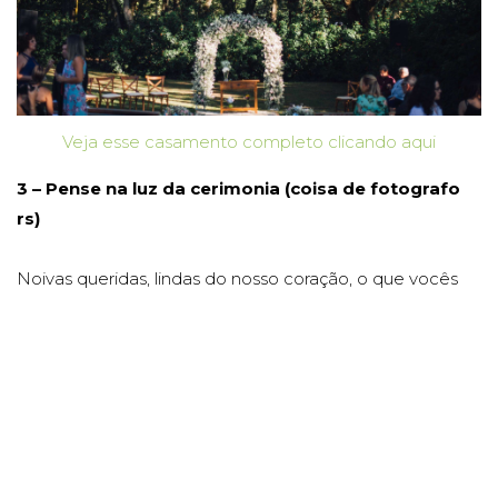
Veja esse casamento completo clicando aqui
3 – Pense na luz da cerimonia (coisa de fotografo
rs)
Noivas queridas, lindas do nosso coração, o que vocês
mais querem é sair bem nas fotos, certo??? Que noiva
não quer isso? rs.
Em um outro post vamos falar sobre a importância dos
registros do seu casamento (fotos e vídeos).
Mas partindo do ponto que elas são o retrato eterno
desse momento único, a luz deve ser muito, mas muito